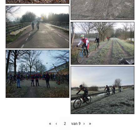
«
‹
van
9
›
»