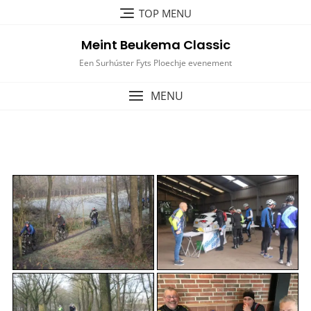
Ga
TOP MENU
naar
de
Meint Beukema Classic
inhoud
Een Surhúster Fyts Ploechje evenement
MENU