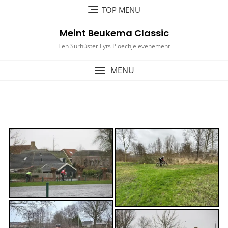
Ga
TOP MENU
naar
de
Meint Beukema Classic
inhoud
Een Surhúster Fyts Ploechje evenement
MENU